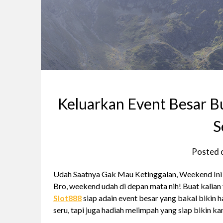
Keluarkan Event Besar B
S
Posted 
Udah Saatnya Gak Mau Ketinggalan, Weekend Ini 
Bro, weekend udah di depan mata nih! Buat kalian
Slot888
siap adain event besar yang bakal bikin
seru, tapi juga hadiah melimpah yang siap bikin 